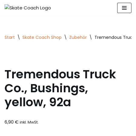
Zum
Inhalt
springen
Start
\
Skate Coach Shop
\
Zubehör
\
Tremendous Truck C
Tremendous Truck
Co., Bushings,
yellow, 92a
6,90
€
inkl. MwSt.