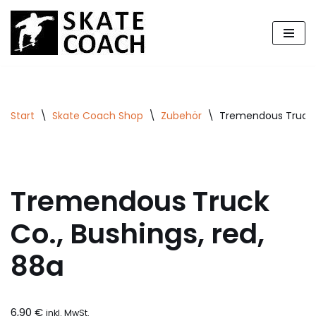
Zum
Inhalt
springen
Start
\
Skate Coach Shop
\
Zubehör
\
Tremendous Truck C
Tremendous Truck
Co., Bushings, red,
88a
6,90
€
inkl. MwSt.