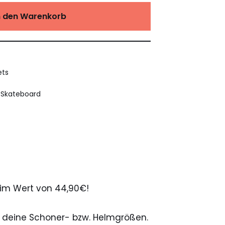
n den Warenkorb
ets
,
Skateboard
 im Wert von 44,90€!
 deine Schoner- bzw. Helmgrößen.