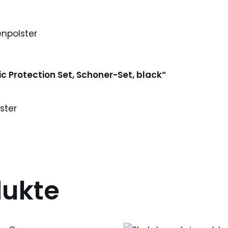
npolster
c Protection Set, Schoner-Set, black“
ster
dukte